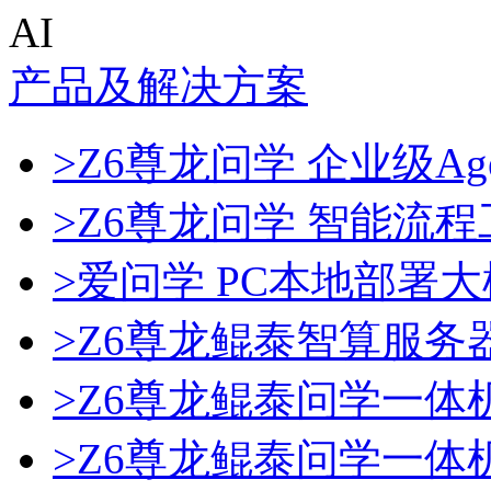
AI
产品及解决方案
>Z6尊龙问学 企业级Ag
>Z6尊龙问学 智能流
>爱问学 PC本地部署
>Z6尊龙鲲泰智算服务
>Z6尊龙鲲泰问学一体
>Z6尊龙鲲泰问学一体机D