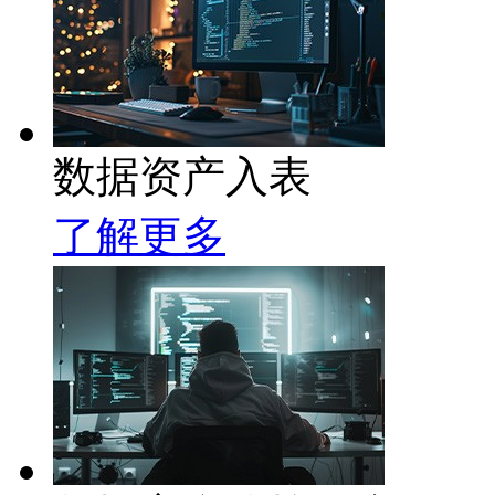
数据资产入表
了解更多