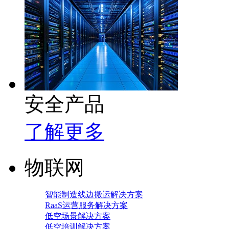
安全产品
了解更多
物联网
智能制造线边搬运解决方案
RaaS运营服务解决方案
低空场景解决方案
低空培训解决方案