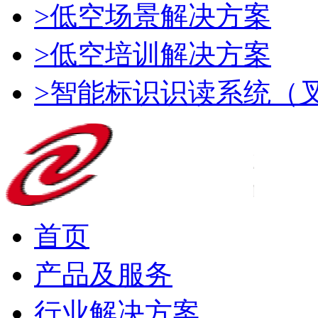
>低空场景解决方案
>低空培训解决方案
>智能标识识读系统（
首页
产品及服务
行业解决方案