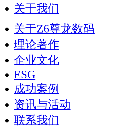
关于我们
关于Z6尊龙数码
理论著作
企业文化
ESG
成功案例
资讯与活动
联系我们