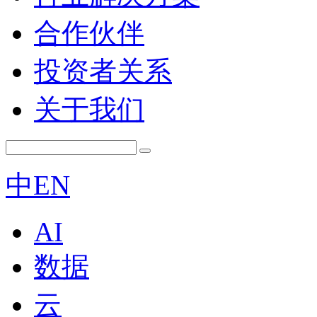
合作伙伴
投资者关系
关于我们
中
EN
AI
数据
云