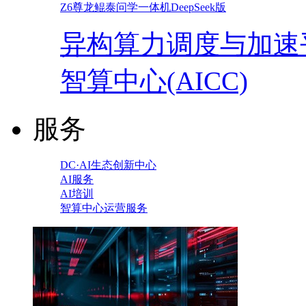
Z6尊龙鲲泰问学一体机DeepSeek版
异构算力调度与加速
智算中心(AICC)
服务
DC·AI生态创新中心
AI服务
AI培训
智算中心运营服务