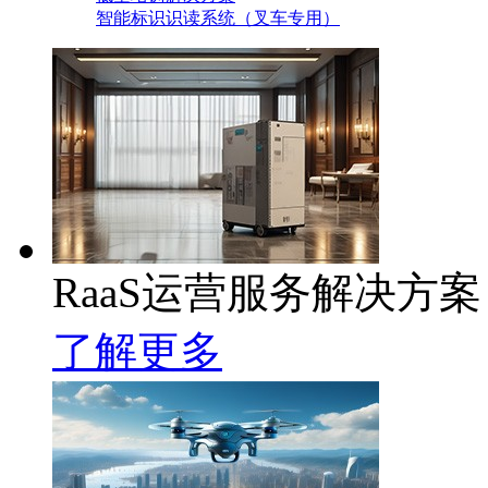
智能标识识读系统（叉车专用）
RaaS运营服务解决方案
了解更多