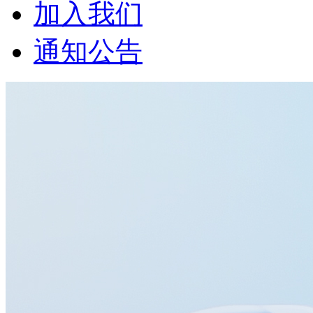
加入我们
通知公告