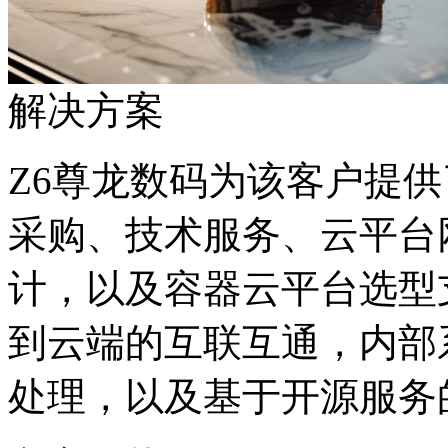
解决方案
Z6尊龙数码为该客户提供了
采购、技术服务、云
计，以及容器云平台选型
到云端的互联互通，内部
处理，以及基于开源