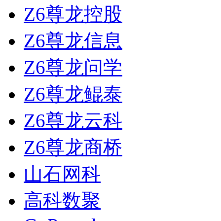
Z6尊龙控股
Z6尊龙信息
Z6尊龙问学
Z6尊龙鲲泰
Z6尊龙云科
Z6尊龙商桥
山石网科
高科数聚