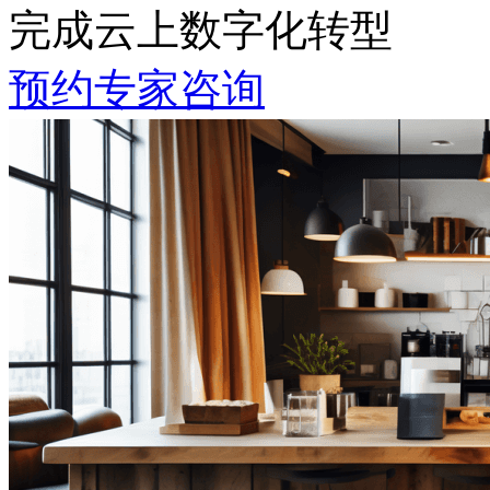
完成云上数字化转型
预约专家咨询