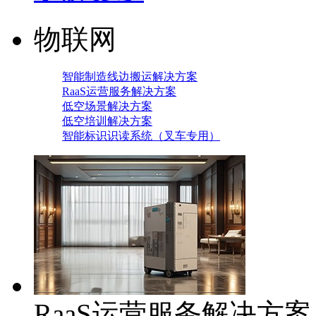
物联网
智能制造线边搬运解决方案
RaaS运营服务解决方案
低空场景解决方案
低空培训解决方案
智能标识识读系统（叉车专用）
RaaS运营服务解决方案