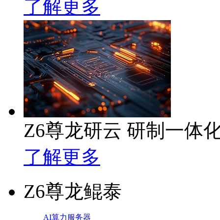
了解更多
Z6尊龙研云 研制一体
了解更多
Z6尊龙鲲泰
AI算力服务器