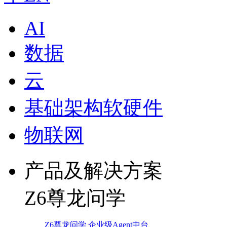
AI
数据
云
基础架构软硬件
物联网
产品及解决方案
Z6尊龙问学
Z6尊龙问学 企业级Agent中台