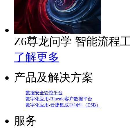
Z6尊龙问学 智能流程
了解更多
产品及解决方案
数据安全管控平台
数字化应用-Bluenic客户数据平台
数字化应用-云捷集成中间件（ESB）
服务