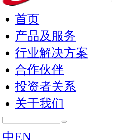
首页
产品及服务
行业解决方案
合作伙伴
投资者关系
关于我们
中
EN