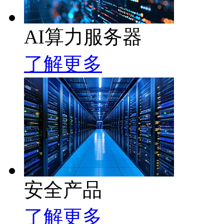
AI算力服务器
了解更多
安全产品
了解更多