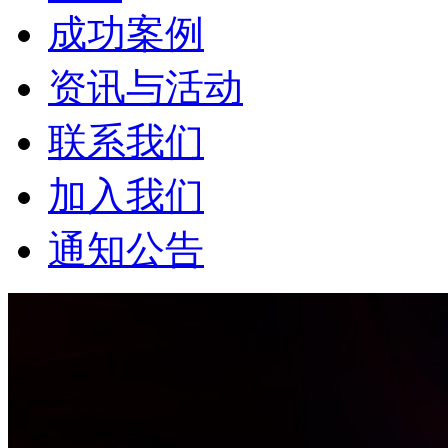
成功案例
资讯与活动
联系我们
加入我们
通知公告