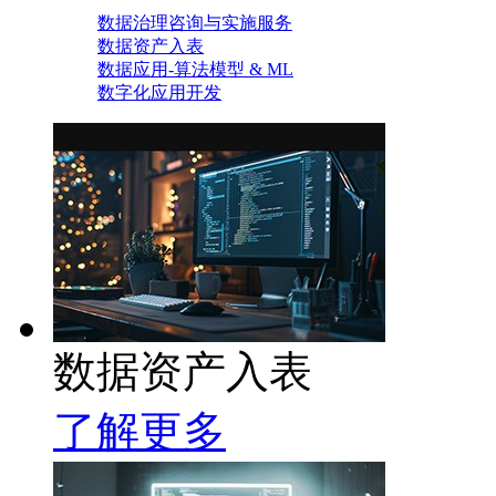
数据治理咨询与实施服务
数据资产入表
数据应用-算法模型 & ML
数字化应用开发
数据资产入表
了解更多